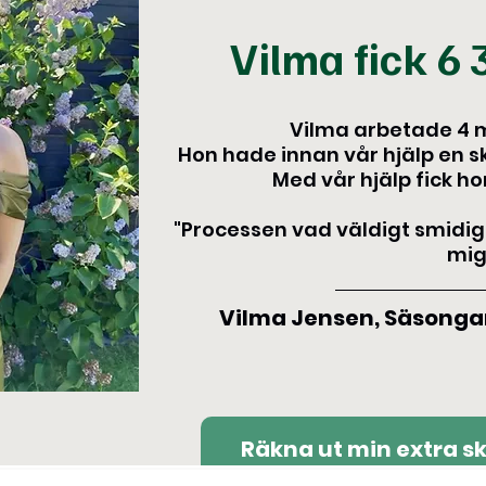
Vilma fick 6 
Vilma arbetade 4 
Hon hade innan vår hjälp en s
Med vår hjälp fick hon
"Processen vad väldigt smidig o
mig
Vilma Jensen, Säsongar
Räkna ut min extra s