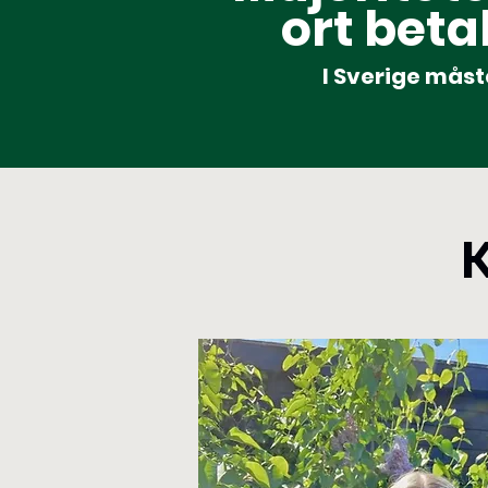
ort beta
I Sverige måst
K