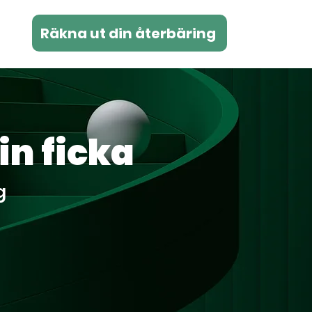
Räkna ut din återbäring
in ficka
g