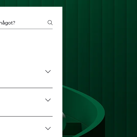
tar dig någonting om 
 högst 30 % av den 
 