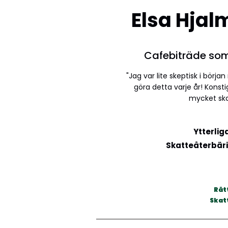
Elsa Hja
Cafebiträde so
"Jag var lite skeptisk i bör
göra detta varje år! Konstig
mycket ska
Ytterlig
Skatteåterbär
Rät
Skat