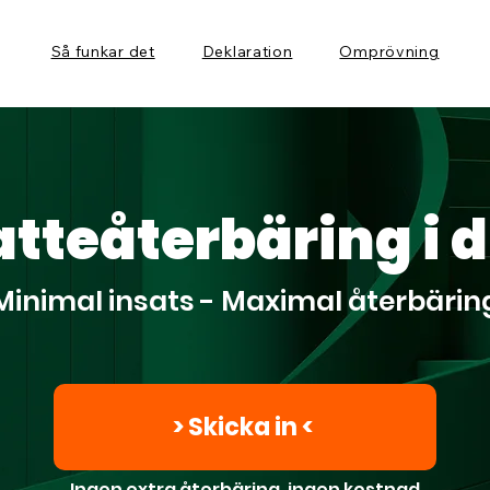
Så funkar det
Deklaration
Omprövning
tteåterbäring i d
Minimal insats - Maximal återbärin
> Skicka in <
Ingen extra återbäring, ingen kostnad