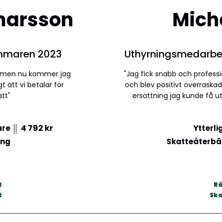
lmarsson
Mich
mmaren 2023
Uthyrningsmedarbe
jan men nu kommer jag
"Jag fick snabb och professio
t att vi betalar för
och blev positivt överraska
tt"
ersättning jag kunde få ut
4 792 kr
are
Ytterli
ing
Skatteåterbä
t
Rä
t
Ska