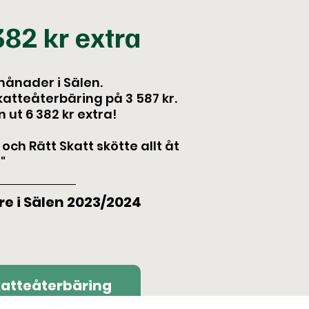
382 kr extra
månader i Sälen.
katteåterbäring på 3 587 kr.
 ut 6 382 kr extra!
ch Rätt Skatt skötte allt åt
"
e i Sälen 2023/2024
katteåterbäring