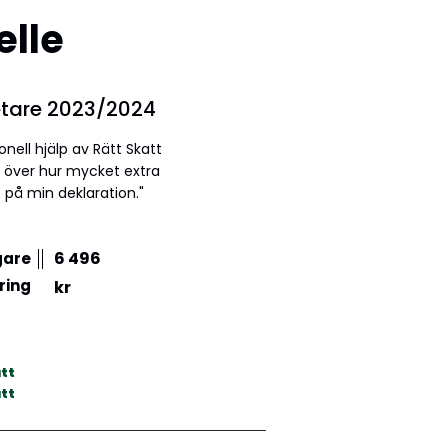
elle
tare 2023/2024
nell hjälp av Rätt Skatt
d över hur mycket extra
 på min deklaration."
6 496
gare
ring
kr
tt
tt